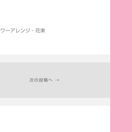
♪
ラワーアレンジ・花束
次の投稿へ →