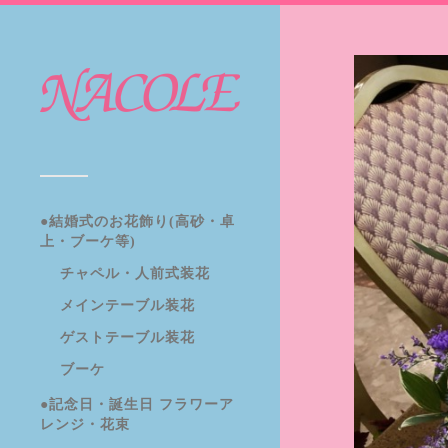
●結婚式のお花飾り(高砂・卓
上・ブーケ等)
チャペル・人前式装花
メインテーブル装花
ゲストテーブル装花
ブーケ
●記念日・誕生日 フラワーア
レンジ・花束