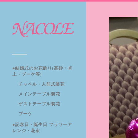
●結婚式のお花飾り(高砂・卓
上・ブーケ等)
チャペル・人前式装花
メインテーブル装花
ゲストテーブル装花
ブーケ
●記念日・誕生日 フラワーア
レンジ・花束